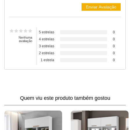
5 estrelas
0
Nenhuma
4 estrelas
0
avaliação
3 estrelas
0
2 estrelas
0
1 estrela
0
Quem viu este produto também gostou