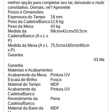
melhor opção para completar seu lar, deixando-o muito mai
convidativo. Demais, né? Aproveite
Pesos e Dimensões
Espessura do Tampo
18 mm
Peso da Cadeira/Banco
12.8 kg
Peso da Mesa
43 kg
Medida da
99cmx41cmx50,5cm
Cadeira/Banco (A x L x
P)
Medida da Mesa (A x L
75,5cmx160cmx90cm
x P)
Garantia
03 Meses
Garantia
Materiais e Acabamentos
Acabamento da Mesa
Pintura UV
Escala de Brilho
Fosco
Material do Tampo
MDF
Acabamento da
Pintura UV
Cadeira/Banco
Revestimento da
Pena
Cadeira/Banco
Material da Base da
MDF