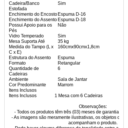
Cadeira/Banco
Sim
Estofada
Enchimento do Encosto
Espuma D-16
Enchimento do Assento
Espuma D-18
Possui Apoio para os
Não
Pés
Vidro Temperado
Sim
Mesa Suporta Até
35 kg
Medida do Tampo (L x
160cmx90cmx1,8cm
C x E)
Estrutura do Assento
Espuma
Formato
Retangular
Quantidade de
6
Cadeiras
Ambiente
Sala de Jantar
Cor Predominante
Marrom
Itens Inclusos
Itens Inclusos
1 Mesa com 6 Cadeiras
Observações:
- Todos os produtos têm três (03) meses de garantia for
- As imagens são meramente ilustrativas, os objetos que
acompanham o produto.