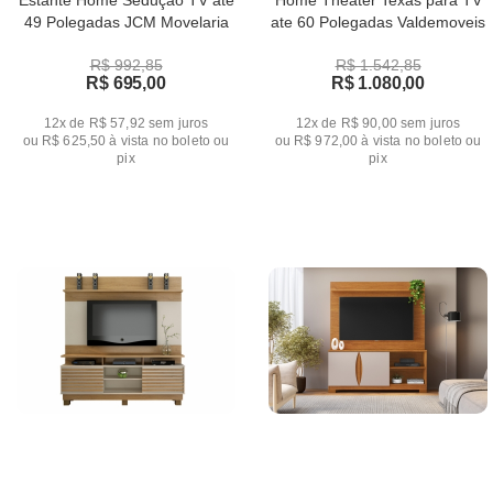
Estante Home Sedução TV até
Home Theater Texas para TV
49 Polegadas JCM Movelaria
ate 60 Polegadas Valdemoveis
R$ 992,85
R$ 1.542,85
R$ 695,00
R$ 1.080,00
12x de R$ 57,92
sem juros
12x de R$ 90,00
sem juros
ou
R$ 625,50
à vista no boleto ou
ou
R$ 972,00
à vista no boleto ou
pix
pix