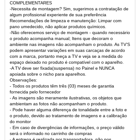
COMPLEMENTARES
-Necessita de montagem? Sim, sugerimos a contratação de
algum profissional experiente de sua preferência
Recomendações de limpeza e manutenção: Limpar com
pano umedecido, não aplicar produtos químicos.
-Não oferecemos serviço de montagem - quando necessário
o produto acompanha manual; Itens que decoram o
ambiente nas imagens não acompanham o produto. As TV’S
podem apresentar variações em suas carcaças de acordo
com a marca, portanto meça a TV e veja se a medida do
espaço deixado no produto é compatível com o aparelho.
-A TV deve ser fixada(suspensa) no Painel e NUNCA
apoiada sobre o nicho para aparelhos.
Observações:
- Todos os produtos têm três (03) meses de garantia
fornecida pelo fornecedor
- As imagens são meramente ilustrativas, os objetos que
ambientam as fotos não acompanham o produto.
- Pode haver alguma diferença de tonalidade entre a foto e
o produto, devido ao tratamento de imagens e a calibração
do monitor
- Em caso de divergências de informações, o preço válido
será o informado no carrinho de compras
- A entrega é realizada por transportadora, não nos