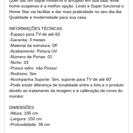
Quer dar um toque moderno e arrojado em sua sala, esse
home suspenso é a melhor opção. Lindo e Super funcional o
Home Star vai facilitar e dar mais praticidade no seu dia-dia.
Qualidade e modernidade para sua casa.
INFORMAÇÕES TÉCNICAS
-Espaço para TV de até 60
-Garantia: 3 meses
-Material da estrutura: DF
-Acabamento: Pintura UV
-Número de Portas: 01
-Nicho: 03
-Possui vidro: não Possui
-Rodízios: Sim
-Acompanha Suporte: Sim, suporte para TV de até 60”
-Pode existir diferença de tonalidade entre a foto e o produto
devido ao tratamento da imagem e à calibração de cores do
monitor
DIMENSÕES
-Altura: 185 cm
-Largura: 150 cm
-Profundidade: 38 cm